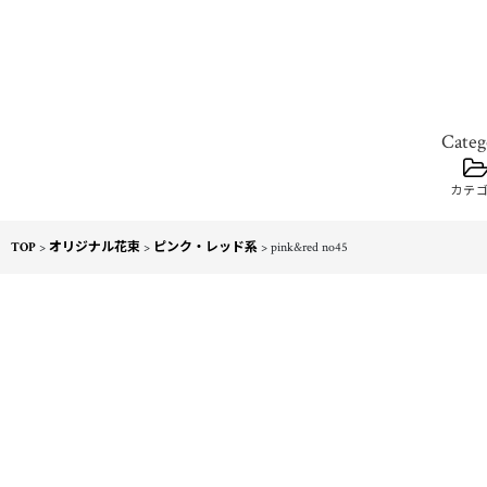
カテ
TOP
>
オリジナル花束
>
ピンク・レッド系
>
pink&red no45