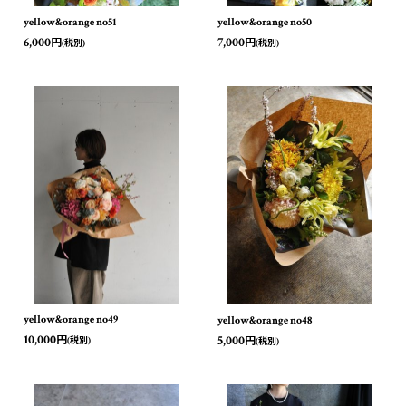
yellow&orange no51
yellow&orange no50
6,000
7,000
円
円
(税別)
(税別)
yellow&orange no49
yellow&orange no48
10,000
5,000
円
円
(税別)
(税別)