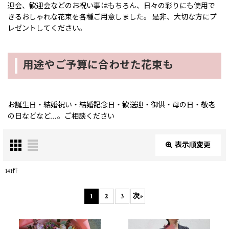
迎会、歓迎会などのお祝い事はもちろん、日々の彩りにも使用で
きるおしゃれな花束を各種ご用意しました。 是非、大切な方にプ
レゼントしてください。
用途やご予算に合わせた花束も
お誕生日・結婚祝い・結婚記念日・歓送迎・御供・母の日・敬老
の日などなど… 。ご相談ください
表示順変更
閉じる
141
件
サブカテゴリ
:
1
2
3
次
»
表示数
: