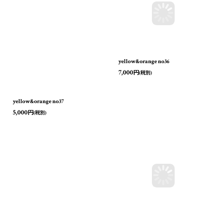
yellow&orange no36
yellow&orange no37
7,000
5,000
円
円
(税別)
(税別)