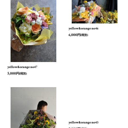
yellow&orange no46
6,000
円
(税別)
yellow&orange no47
5,000
円
(税別)
yellow&orange no43