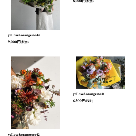
8,000
円
(税別)
yellow&orange no44
9,000
円
(税別)
yellow&orange no41
6,500
円
(税別)
yellow&orange no42