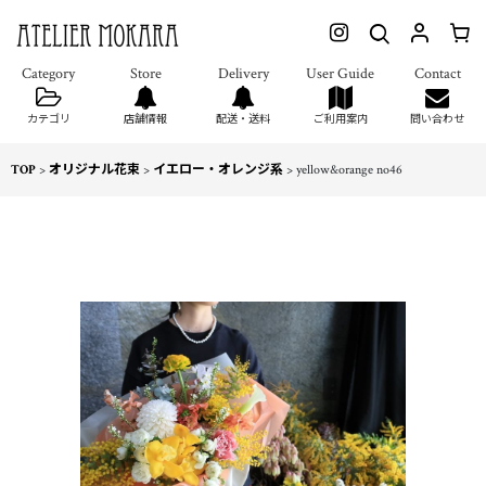
カテゴリ
店舗情報
配送・送料
ご利用案内
問い合わせ
TOP
>
オリジナル花束
>
イエロー・オレンジ系
>
yellow&orange no46