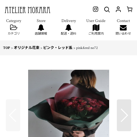
カテゴリ
店舗情報
配送・送料
ご利用案内
問い合わせ
TOP
>
オリジナル花束
>
ピンク・レッド系
>
pink&red no72