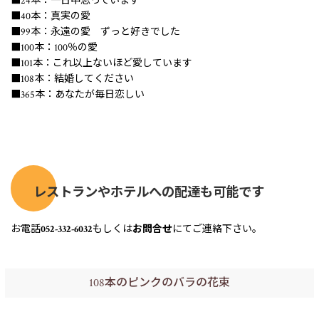
■24本：一日中思っています
■40本：真実の愛
■99本：永遠の愛 ずっと好きでした
■100本：100％の愛
■101本：これ以上ないほど愛しています
■108本：結婚してください
■365本：あなたが毎日恋しい
レストランやホテルへの配達も可能です
お電話
052-332-6032
もしくは
お問合せ
にてご連絡下さい。
108本のピンクのバラの花束