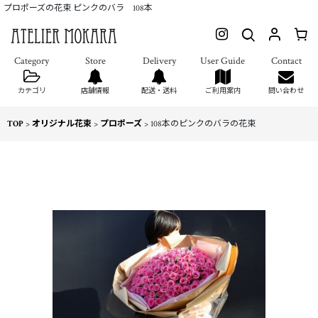
プロポーズの花束 ピンクのバラ 108本
カテゴリ
店舗情報
配送・送料
ご利用案内
問い合わせ
TOP
>
オリジナル花束
>
プロポーズ
>
108本のピンクのバラの花束