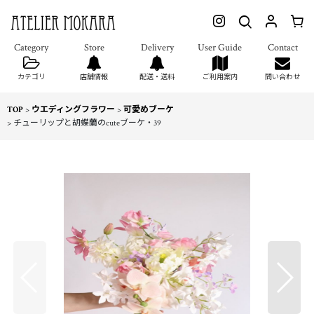
カテゴリ
店舗情報
配送・送料
ご利用案内
問い合わせ
TOP
>
ウエディングフラワー
>
可愛めブーケ
>
チューリップと胡蝶蘭のcuteブーケ・39