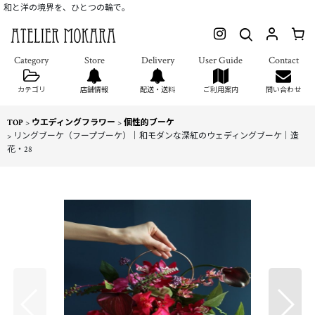
和と洋の境界を、ひとつの輪で。
カテゴリ
店舗情報
配送・送料
ご利用案内
問い合わせ
TOP
>
ウエディングフラワー
>
個性的ブーケ
>
リングブーケ（フープブーケ）｜和モダンな深紅のウェディングブーケ｜造
花・28