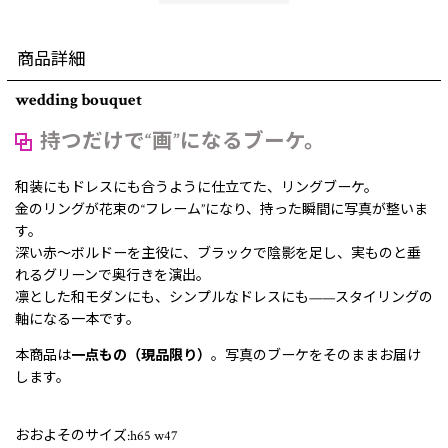
商品詳細
wedding bouquet
持つだけで“画”になるブーケ。
和装にもドレスにも合うように仕立てた、リングブーケ。
金のリングが花束の“フレーム”になり、持った瞬間に写真が整いま
す。
深い赤〜ボルドーを主役に、ブラックで陰影を足し、実ものと垂
れるグリーンで奥行きを演出。
凛とした和モダンにも、シンプルなドレスにも——スタイリングの
軸になる一本です。
本商品は
一点もの（現品限り）
。写真のブーケをそのままお届け
します。
おおよそのサイズ:h65 w47