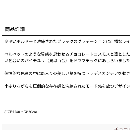
商品詳細
奥深いボルドーと洗練されたブラックのグラデーションに可憐なライ
ベルベットのような質感を思わせるチョコレートコスモスと凛とし
い色合いのバイモユリ（貝母百合）をドラマチックにあしらいまし
個性的な色彩の中に斑入りの美しい葉を持つトラデスカンチアを動き
小ぶりながらも圧倒的な存在感と洗練されたモード感を放つデザイ
SIZE:H40・W30cm
チョコ