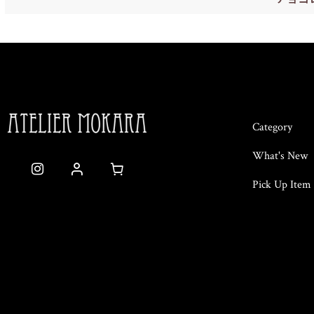
Category
What's New
Pick Up Item