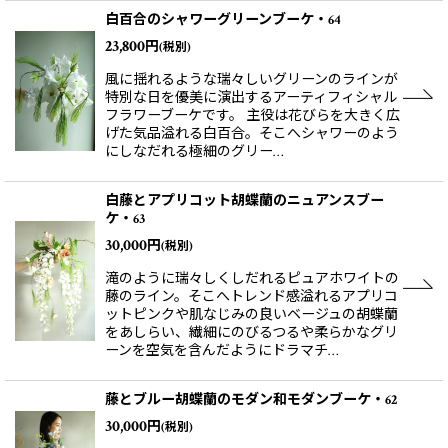
白百合のシャワーグリーンブーケ・64
23,800
円
(税別)
風に揺れるような瑞々しいグリーンのラインが
特別な日を優美に演出するアーティフィシャル
フラワーブーケです。 主役は花びらを大きく広
げた気品溢れる白百合。そこへシャワーのよう
にしなだれる極細のグリー…
白藤とアプリコット胡蝶蘭のニュアンスブー
ケ・63
30,000
円
(税別)
滝のように瑞々しくしだれるピュアホワイトの
藤のライン。そこへトレンド感溢れるアプリコ
ットピンクや肌なじみの良いベージュの胡蝶蘭
をあしらい、繊細にのびるつるや柔らかなグリ
ーンを空気を含んだようにドラマチ…
藤とブルー胡蝶蘭のモダン和モダンブーケ・62
30,000
円
(税別)