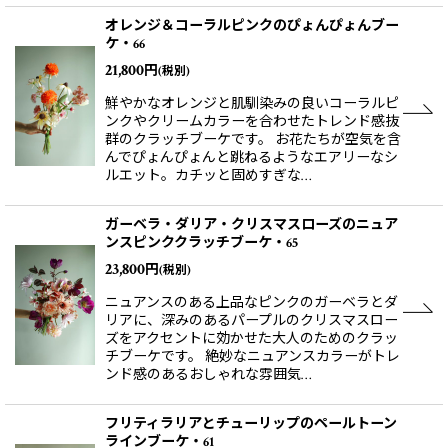
オレンジ＆コーラルピンクのぴょんぴょんブー
ケ・66
21,800
円
(税別)
鮮やかなオレンジと肌馴染みの良いコーラルピ
ンクやクリームカラーを合わせたトレンド感抜
群のクラッチブーケです。 お花たちが空気を含
んでぴょんぴょんと跳ねるようなエアリーなシ
ルエット。カチッと固めすぎな…
ガーベラ・ダリア・クリスマスローズのニュア
ンスピンククラッチブーケ・65
23,800
円
(税別)
ニュアンスのある上品なピンクのガーベラとダ
リアに、深みのあるパープルのクリスマスロー
ズをアクセントに効かせた大人のためのクラッ
チブーケです。 絶妙なニュアンスカラーがトレ
ンド感のあるおしゃれな雰囲気…
フリティラリアとチューリップのペールトーン
ラインブーケ・61