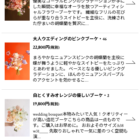
優美なコーラルピンクのグラデーションが手に
した瞬間に幸福なオーラを放つアーティフィシ
ャルフラワーブーケです。 繊細なフリルの花び
らが重なり合うスイトピーを主役に、洗練され
た佇まいの胡蝶蘭を贅沢に…
大人ウエディングのピンクブーケ・46
22,800
円
(税別)
まろやかなニュアンスピンクの胡蝶蘭を主役に
蝶が舞うように軽やかなスイトピーをたっぷり
とあわせました。 ベースとなる優しいピンクグ
ラデーションに、ほんのりニュアンスパープル
のアクセントを効かせるこ…
白とくすみオレンジの優しいブーケ・2
19,800
円
(税別)
wedding bouquet本物みたいで人気！クオリティー
が高い造花ブーケこちらの商品は一点もので
す。ご購入はお早めに。 おおよそのサイズ:h38
w31＿＿ 先取りおしゃれで一気に差のつく空間も
演…