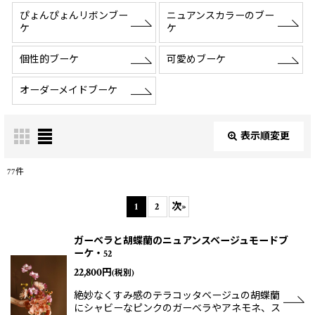
ぴょんぴょんリボンブー
ニュアンスカラーのブー
ケ
ケ
個性的ブーケ
可愛めブーケ
オーダーメイドブーケ
表示順変更
閉じる
77
件
サブカテゴリ
:
1
2
次
»
表示数
:
ガーベラと胡蝶蘭のニュアンスベージュモードブ
ーケ・52
22,800
円
(税別)
並び順
:
絶妙なくすみ感のテラコッタベージュの胡蝶蘭
にシャビーなピンクのガーベラやアネモネ、ス