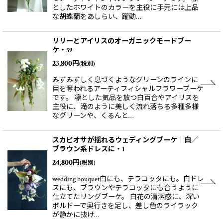
としたホワイトのカラーを主役に手元には上品
な胡蝶蘭をあしらい、躍動…
リリーとアイリスのオーガニックモードブー
ケ・59
23,800
円
(税別)
みずみずしく息づくようなグリーンのラインに
目を奪われるアーティフィシャルフラワーブーケ
です。 凛とした気品を放つ白百合やアイリスを
主役に、滝のように美しく流れ落ちる多種多様
なグリーンや、くるんと…
スカビオサが揺れるウェディングブーケ｜白／
ブラウン系ドレスに・1
24,800
円
(税別)
wedding bouquet白にも、テラコッタにも。白ドレ
スにも、ブラウンやテラコッタにも合うように
仕立てたリングブーケ。 白花の清潔感に、深い
ボルドーで奥行きを足し、差し色のライラック
が静かに抜け…