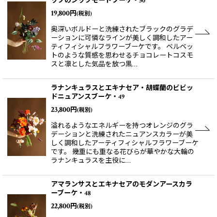
ップのシックモードブーケ・50
19,800
円
(税別)
奥深いボルドーと洗練されたブラックのグラデ
ーションに可憐なラインが美しく調和したアー
ティフィシャルフラワーブーケです。 ベルベッ
トのような質感を思わせるチョコレートコスモ
スと凛とした気品を放つ黒…
ラナンキュラスとエキナセア・胡蝶蘭のビビッ
ドニュアンスブーケ・49
23,800
円
(税別)
溢れるようなエネルギーを持つオレンジのグラ
デーションと洗練されたニュアンスカラーが美
しく調和したアーティフィシャルフラワーブーケ
です。 幾重にも重なる花びらが華やかな大輪の
ラナンキュラスを主役に…
アマランサスとエキナセアのモダンアースカラ
ーブーケ・48
22,800
円
(税別)