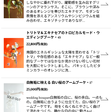
しなやかに垂れ下がり、躍動感を生み出すグリ
ーンのアマランサス。そこに、ブラウンや深み
のあるオレンジを帯びたエキナセア、モダンな
表情を添えるアンスリウムやシンビジウムを組
み合わせ、エキゾチックでありなが…
トリトマ＆エキナセアのトロピカルモード・ウ
エディングブーケ・45
22,800
円
(税別)
南国のエネルギッシュな太陽を思わせる「トリ
トマ」や存在感のある「エキナセア」など一般
的なブーケではなかなか見かけない珍しい花材
を大胆にセレクトしました。 パキッとしたビタ
ミンカラーのオレンジに洗…
白無垢に映える 白い桜のアームブーケ・17
25,000
円
(税別)
wedding bouquet白無垢の白に、桜の余白。一点も
の。白無垢に合うように仕立てた、白い桜のア
ームブーケです。 枝をくねくねとやさしく曲げ
て流れをつくり、静かな白の中に“動き&rd…