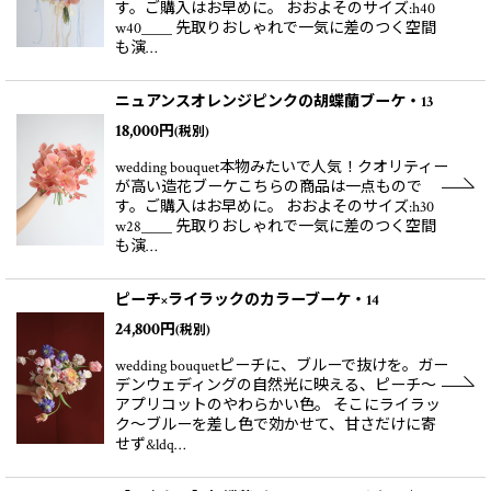
す。ご購入はお早めに。 おおよそのサイズ:h40
w40＿＿ 先取りおしゃれで一気に差のつく空間
も演…
ニュアンスオレンジピンクの胡蝶蘭ブーケ・13
18,000
円
(税別)
wedding bouquet本物みたいで人気！クオリティー
が高い造花ブーケこちらの商品は一点もので
す。ご購入はお早めに。 おおよそのサイズ:h30
w28＿＿ 先取りおしゃれで一気に差のつく空間
も演…
ピーチ×ライラックのカラーブーケ・14
24,800
円
(税別)
wedding bouquetピーチに、ブルーで抜けを。ガー
デンウェディングの自然光に映える、ピーチ〜
アプリコットのやわらかい色。 そこにライラッ
ク〜ブルーを差し色で効かせて、甘さだけに寄
せず&ldq…