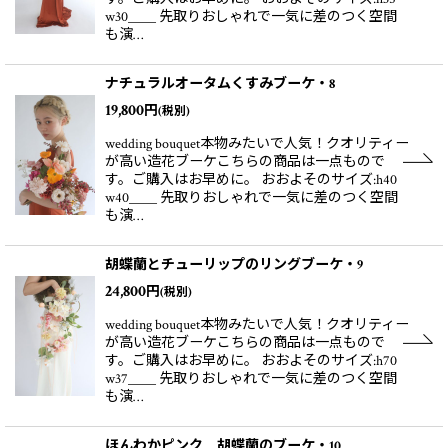
w30＿＿ 先取りおしゃれで一気に差のつく空間
も演…
ナチュラルオータムくすみブーケ・8
19,800
円
(税別)
wedding bouquet本物みたいで人気！クオリティー
が高い造花ブーケこちらの商品は一点もので
す。ご購入はお早めに。 おおよそのサイズ:h40
w40＿＿ 先取りおしゃれで一気に差のつく空間
も演…
胡蝶蘭とチューリップのリングブーケ・9
24,800
円
(税別)
wedding bouquet本物みたいで人気！クオリティー
が高い造花ブーケこちらの商品は一点もので
す。ご購入はお早めに。 おおよそのサイズ:h70
w37＿＿ 先取りおしゃれで一気に差のつく空間
も演…
ほんわかピンク 胡蝶蘭のブーケ・10