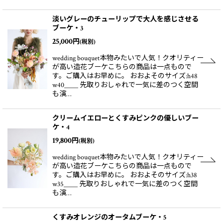
淡いグレーのチューリップで大人を感じさせる
ブーケ・3
25,000
円
(税別)
wedding bouquet本物みたいで人気！クオリティー
が高い造花ブーケこちらの商品は一点もので
す。ご購入はお早めに。 おおよそのサイズ:h48
w40＿＿ 先取りおしゃれで一気に差のつく空間
も演…
クリームイエローとくすみピンクの優しいブー
ケ・4
19,800
円
(税別)
wedding bouquet本物みたいで人気！クオリティー
が高い造花ブーケこちらの商品は一点もので
す。ご購入はお早めに。 おおよそのサイズ:h38
w35＿＿ 先取りおしゃれで一気に差のつく空間
も演…
くすみオレンジのオータムブーケ・5