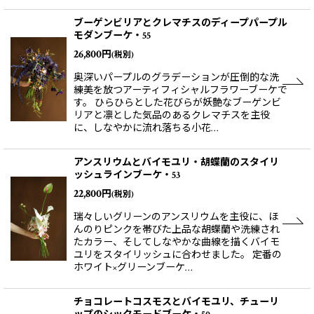
ブーゲンビリアとクレマチスのディープパープル
モダンブーケ・55
26,800
円
(税別)
奥深いパープルのグラデーションが圧倒的な洗
練美を放つアーティフィシャルフラワーブーケで
す。 ひらひらとした花びらが妖艶なブーゲンビ
リアと凛とした気品のあるクレマチスを主役
に、しなやかに流れ落ちる小花…
アンスリウムとバイモユリ・胡蝶蘭のスタイリ
ッシュラインブーケ・53
22,800
円
(税別)
瑞々しいグリーンのアンスリウムを主役に、ほ
んのりピンクを帯びた上品な胡蝶蘭や洗練され
たカラー、そしてしなやかな曲線を描くバイモ
ユリをスタイリッシュに合わせました。 定番の
ホワイト×グリーンブーケ…
チョコレートコスモスとバイモユリ、チューリ