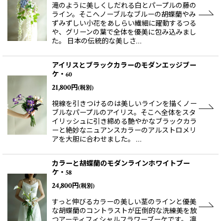
滝のように美しくしだれる白とパープルの藤の
ライン。そこへノーブルなブルーの胡蝶蘭やみ
ずみずしい小花をあしらい繊細に躍動するつる
や、グリーンの葉で全体を優美に包み込みまし
た。 日本の伝統的な美しさ…
アイリスとブラックカラーのモダンエッジブー
ケ・60
21,800
円
(税別)
視線を引きつけるのは美しいラインを描くノー
ブルなパープルのアイリス。そこへ全体をスタ
イリッシュに引き締める艶やかなブラックカラ
ーと絶妙なニュアンスカラーのアルストロメリ
アを大胆に合わせました。 …
カラーと胡蝶蘭のモダンラインホワイトブー
ケ・58
24,800
円
(税別)
すっと伸びるカラーの美しい茎のラインと優美
な胡蝶蘭のコントラストが圧倒的な洗練美を放
つアーティフィシャルフラワーブーケです。 凛