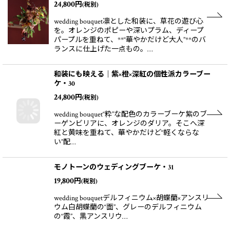
24,800
円
(税別)
wedding bouquet凛とした和装に、草花の遊び心
を。オレンジのポピーや深いプラム、ディープ
パープルを重ねて、**“華やかだけど大人”**のバ
ランスに仕上げた一点もの。…
和装にも映える｜紫×橙×深紅の個性派カラーブー
ケ・30
24,800
円
(税別)
wedding bouquet“粋”な配色のカラーブーケ紫のブ
ーゲンビリアに、オレンジのダリア。そこへ深
紅と黄味を重ねて、華やかだけど“軽くならな
い”配…
モノトーンのウェディングブーケ・31
19,800
円
(税別)
wedding bouquetデルフィニウム×胡蝶蘭×アンスリ
ウム白胡蝶蘭の“面”、グレーのデルフィニウム
の“霞”、黒アンスリウ…