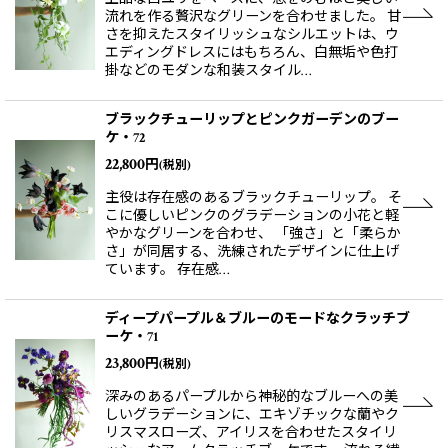
流れを作る贅沢なグリーンを合わせました。 甘
さを抑えたスタイリッシュなシルエットは、ウ
エディングドレスにはもちろん、白無垢や色打
掛などのモダンな和装スタイル…
ブラックチューリップとピンクガーデンのブー
ケ・72
22,800
円
(税別)
主役は存在感のあるブラックチューリップ。 そ
こに優しいピンクのグラデーションの小花と軽
やかなグリーンを合わせ、 「強さ」と「柔らか
さ」が同居する、洗練されたデザインに仕上げ
ています。 存在感…
ディープパープル＆ブルーのモードなクラッチブ
ーケ・71
23,800
円
(税別)
深みのあるパープルから神秘的なブルーへの美
しいグラデーションに、エキゾチックな蘭やク
リスマスローズ、アイリスを合わせたスタイリ