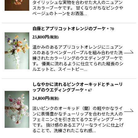
タイリッシュな実物を合わせた大人のニュアン
絞り込む
スカラーブーケです。 甘くなりがちなピンクや
ベージュのトーンをお洒落…
白藤とアプリコットオレンジのブーケ・70
23,800
円
(税別)
温かみのあるアプリコットオレンジにニュアン
スのあるラベンダーパープルを組み合わせた洗
練されたカラーリングのウエディングブーケで
す。 優美に流れるように仕立てられた縦長のシ
ルエットと、スイートピー…
しなやかに流れるピンクオーキッドとチューリ
ップのウエディングブーケ・67
24,800
円
(税別)
淡いピンクのオーキッド（蘭）の軽やかなライ
ンに表情豊かなチューリップを合わせた大人の
フェミニンさを引き立てるウエディングブーケ
です。 抜け感のあるエアリーなラインに仕上げ
ることで、洗練されたこなれ感…