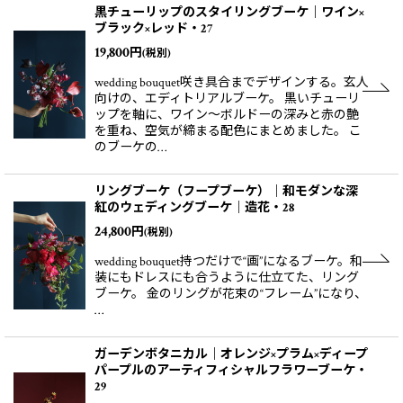
黒チューリップのスタイリングブーケ｜ワイン×
ブラック×レッド・27
19,800
円
(税別)
wedding bouquet咲き具合までデザインする。玄人
向けの、エディトリアルブーケ。 黒いチューリ
ップを軸に、ワイン〜ボルドーの深みと赤の艶
を重ね、空気が締まる配色にまとめました。 こ
のブーケの…
リングブーケ（フープブーケ）｜和モダンな深
紅のウェディングブーケ｜造花・28
24,800
円
(税別)
wedding bouquet持つだけで“画”になるブーケ。和
装にもドレスにも合うように仕立てた、リング
ブーケ。 金のリングが花束の“フレーム”になり、
…
ガーデンボタニカル｜オレンジ×プラム×ディープ
パープルのアーティフィシャルフラワーブーケ・
29