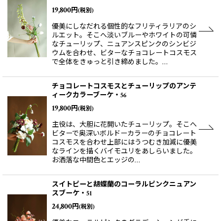
19,800
円
(税別)
優美にしなだれる個性的なフリティラリアのシ
ルエット。そこへ淡いブルーやホワイトの可憐
なチューリップ、ニュアンスピンクのシンビジ
ウムを合わせ、ビターなチョコレートコスモス
で全体をきゅっと引き締めました。…
チョコレートコスモスとチューリップのアンテ
ィークカラーブーケ・56
19,800
円
(税別)
主役は、大胆に花開いたチューリップ。そこへ
ビターで奥深いボルドーカラーのチョコレート
コスモスを合わせ上部にはうつむき加減に優美
なラインを描くバイモユリをあしらいました。
お洒落な中間色とエッジの…
スイトピーと胡蝶蘭のコーラルピンクニュアン
スブーケ・51
24,800
円
(税別)