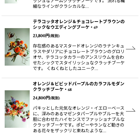
ッシュなアームクラッチブーケです。 流れる繊
細なラインがクラシカルな…
テラコッタオレンジ＆チョコレートブラウンの
シックなウエディングブーケ・69
23,800
円
(税別)
存在感のあるマスタードオレンジのラナンキュ
ラスやダリアにチョコレートブラウンのグロリ
オサ、テラコッタカラーのアンスリウムを合わ
せたシックでスタイリッシュなクラッチブーケ
です。 くねくねとしたユニーク…
オレンジ＆ビビッドパープルのカラフルモダン
クラッチブーケ・68
24,800
円
(税別)
パキッとした元気なオレンジ・イエローベース
に、深みのあるマゼンタパープルやブルーを大
胆に合わせたハイセンスでファッショナブルな
クラッチブーケです。ポピーやランなど動きの
ある花々をザックリと束ねたような…