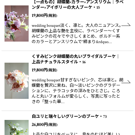
【一点もの】胡蝶蘭×カラー×アンスリウム｜ラベ
ンダー×アイボリーの大人ブーケ・15
19,800
円
(税別)
wedding bouquet淡く、凛と。大人のニュアンス。
胡蝶蘭の上品な艶を主役に、ラベンダー〜くす
みピンクの花々でやさしくまとめ、ボルドー系
のカラーとアンスリウムで“締まり&rdquo…
くすみピンク胡蝶蘭の丸いブライダルブーケ｜
上品ナチュラルスタイル・16
19,800
円
(税別)
wedding bouquet甘すぎないピンク、芯は凛と。胡
蝶蘭を贅沢に束ね、白〜淡いピンクのグラデー
ションに、テラコッタの深みをひとさじ。ころ
んと丸いフォルムが愛らしく、写真に写ったと
きの「整った華…
白ユリと瑞々しいグリーンのブーケ・73
26,800
円
(税別)
上品な白ユリをベースに、息をのむほど美しい